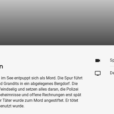
videocam
Sp
n
tv
De
 im See entpuppt sich als Mord. Die Spur führt
 Grandits in ein abgelegenes Bergdorf. Die
eindselig und setzen alles daran, die Polizei
eheimnisse und offene Rechnungen erst spät
r Täter wurde zum Mord angestiftet. Er tötet
sgenutzt wurde.