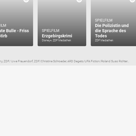
SPIELFILM
Die Polizistin und
FILM
te Bulle - Friss
die Sprache des
SPIELFILM
tirb
Erzgebirgskrimi
Todes
Disney+, ZDF Mediathek
ZDF Mediathek
y, ZDF/ Uwe Frauendorf, ZDF/Christine Schroeder, ARD Degeto/UFA Fiction/Roland Suso Richter...