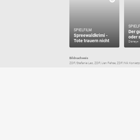
SPIEL
SPIELFILM
Der gu
Spreewaldkrimi -
oder s
Tote trauern nicht
Disney+
Bildnachweis
ZDF/Stefanie Leo, ZDF/Jan Fehse, ZDF/Nik Konietzn