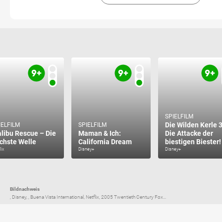
SPIELFILM
Die Wilden Kerle 3
IELFILM
SPIELFILM
libu Rescue – Die
Maman & Ich:
Die Attacke der
chste Welle
California Dream
biestigen Biester!
lix
Disney+
Disney+
Bildnachweis
, Disney, , Buena Vista International, Netflix, 2005 Twentieth Century Fox...