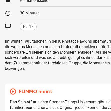
videocam
Animationsserie
schedule
30 Minuten
tv
Netflix
Im Winter 1985 tauchen in der Kleinstadt Hawkins übernatürl
die wahllos Menschen aus dem Hinterhalt attackieren. Die T
sonderbare Elfi stellen sich den Monstern entgegen. Als sie v
sich verbreiten und was sie antreibt, gelingt es ihnen dank El
dem Zusammenhalt der furchtlosen Gruppe, die Monster ein f
bezwingen.
FLIMMO meint
Das Spin-off aus dem Stranger-Things-Universum gibt sic
familienfreundlicher als das Original, jedoch können die z