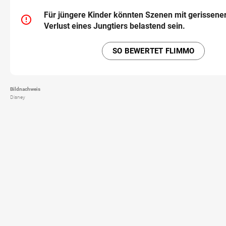
Für jüngere Kinder könnten Szenen mit gerissene
error_outline
Verlust eines Jungtiers belastend sein.
SO BEWERTET FLIMMO
Bildnachweis
Disney