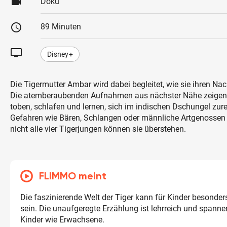
videocam
Doku
schedule
89 Minuten
tv
Disney+
Die Tigermutter Ambar wird dabei begleitet, wie sie ihren N
Die atemberaubenden Aufnahmen aus nächster Nähe zeigen, 
toben, schlafen und lernen, sich im indischen Dschungel zur
Gefahren wie Bären, Schlangen oder männliche Artgenossen 
nicht alle vier Tigerjungen können sie überstehen.
FLIMMO meint
Die faszinierende Welt der Tiger kann für Kinder besonde
sein. Die unaufgeregte Erzählung ist lehrreich und spannen
Kinder wie Erwachsene.