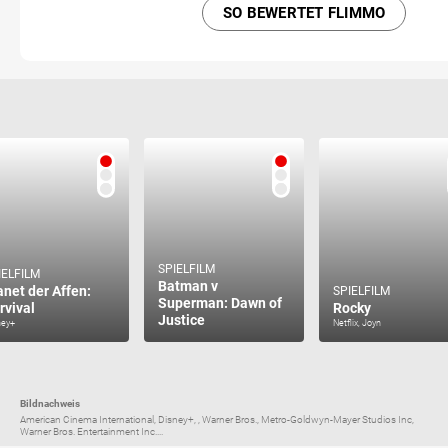
SO BEWERTET FLIMMO
SPIELFILM
IELFILM
Batman v
anet der Affen:
SPIELFILM
Superman: Dawn of
rvival
Rocky
Justice
ney+
Netflix, Joyn
Bildnachweis
American Cinema International, Disney+, , Warner Bros., Metro-Goldwyn-Mayer Studios Inc,
Warner Bros. Entertainment Inc....