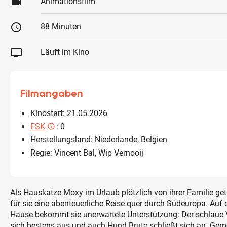
videocam
Animationsfilm
schedule
88 Minuten
tv
Läuft im Kino
Filmangaben
Kinostart: 21.05.2026
FSK
: 0
info_outlined
Herstellungsland: Niederlande, Belgien
Regie: Vincent Bal, Wip Vernooij
Als Hauskatze Moxy im Urlaub plötzlich von ihrer Familie get
für sie eine abenteuerliche Reise quer durch Südeuropa. Au
Hause bekommt sie unerwartete Unterstützung: Der schlaue 
sich bestens aus und auch Hund Brute schließt sich an. Ge