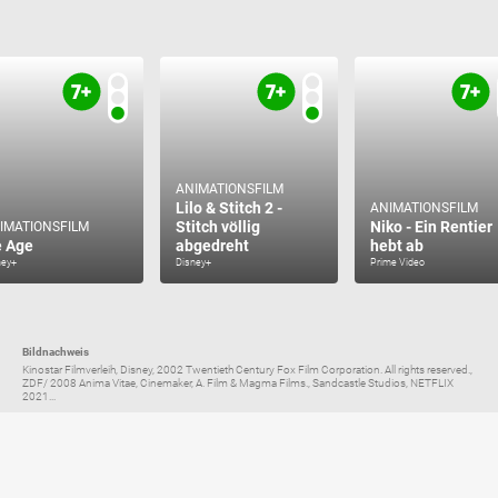
ANIMATIONSFILM
Lilo & Stitch 2 -
ANIMATIONSFILM
Stitch völlig
Niko - Ein Rentier
IMATIONSFILM
e Age
abgedreht
hebt ab
ney+
Disney+
Prime Video
Bildnachweis
Kinostar Filmverleih, Disney, 2002 Twentieth Century Fox Film Corporation. All rights reserved.,
ZDF/ 2008 Anima Vitae, Cinemaker, A. Film & Magma Films., Sandcastle Studios, NETFLIX
2021...