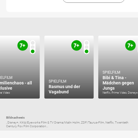
SPIELFILM
Bibi & Tina -
IELFILM
SPIELFILM
milienchaos - all
Mädchen gegen
Rasmus und der
clusive
Jungs
Vagabund
me Video
Netflix, Prime Video, Disney+
Bildnachweis
, Disney+, KiKA/Eyeworks Film & TV Drama/Malin Holm, ZDF/Taurus-Film, Netflix, Twentieth
Century Fox Film Corporation...