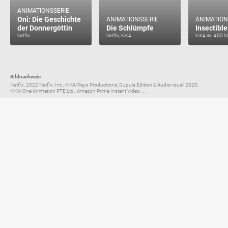
ANIMATIONSSERIE
Oni: Die Geschichte
ANIMATIONSSERIE
ANIMATION
der Donnergöttin
Die Schlümpfe
Insectible
Netflix
Netflix, KiKA
KiKA.de, ARD M
Bildnachweis
Netflix, 2022 Netflix, Inc., KiKA/Peyo Productions, Dupuis Édition & Audiovisuell 2020,
KiKA/One Animation PTE Ltd., Amazon Prime Instant Video, ...