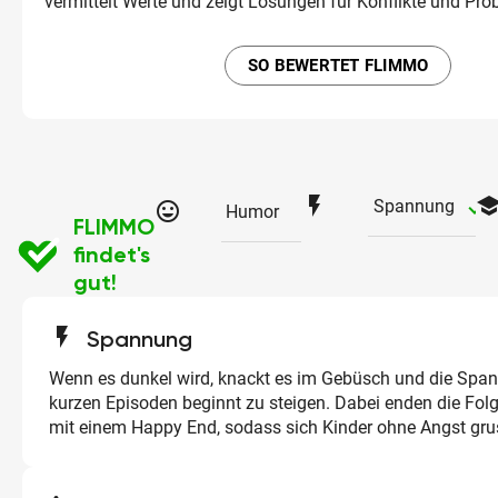
vermittelt Werte und zeigt Lösungen für Konflikte und Pro
SO BEWERTET FLIMMO
flash_on
schoo
ch
Spannung
tag_faces
Humor
FLIMMO
findet's
gut!
flash_on
Spannung
Wenn es dunkel wird, knackt es im Gebüsch und die Spa
kurzen Episoden beginnt zu steigen. Dabei enden die Folg
mit einem Happy End, sodass sich Kinder ohne Angst gru