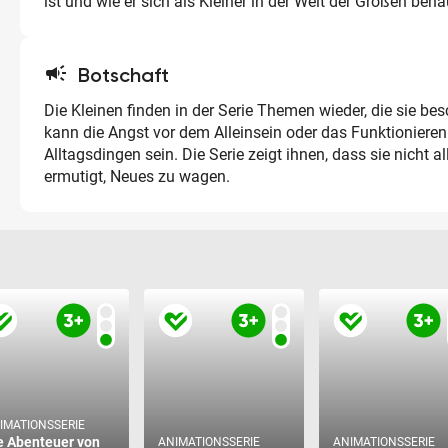
ist und wie er sich als Kleiner in der Welt der Großen beh
campaign
Botschaft
Die Kleinen finden in der Serie Themen wieder, die sie be
kann die Angst vor dem Alleinsein oder das Funktioniere
Alltagsdingen sein. Die Serie zeigt ihnen, dass sie nicht a
ermutigt, Neues zu wagen.
IMATIONSSERIE
e Abenteuer von
ANIMATIONSSERIE
ANIMATIONSSERIE