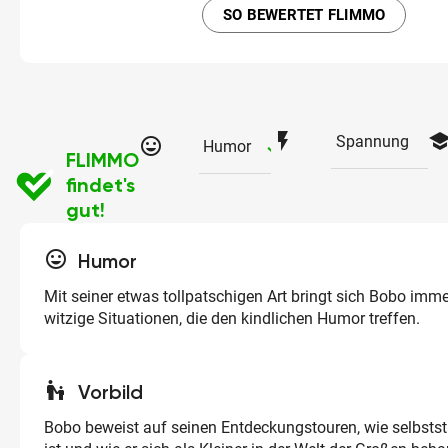
SO BEWERTET FLIMMO
flash_on
schoo
Spannung
tag_faces
checked
Humor
FLIMMO
findet's
gut!
tag_faces
Humor
Mit seiner etwas tollpatschigen Art bringt sich Bobo imme
witzige Situationen, die den kindlichen Humor treffen.
escalator_warning
Vorbild
Bobo beweist auf seinen Entdeckungstouren, wie selbsts