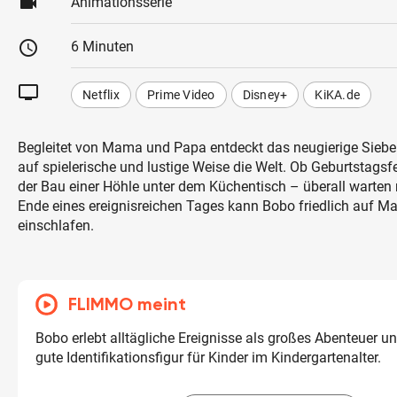
videocam
Animationsserie
schedule
6 Minuten
tv
Netflix
Prime Video
Disney+
KiKA.de
Begleitet von Mama und Papa entdeckt das neugierige Sieb
auf spielerische und lustige Weise die Welt. Ob Geburtstagsf
der Bau einer Höhle unter dem Küchentisch – überall warten
Ende eines ereignisreichen Tages kann Bobo friedlich auf 
einschlafen.
FLIMMO meint
Bobo erlebt alltägliche Ereignisse als großes Abenteuer un
gute Identifikationsfigur für Kinder im Kindergartenalter.