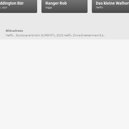
ddington Bär
Ranger Rob
Das kleine Walho
, Joyn
toggo
Netflix
Bildnachweis
Netflix, , Studiocanal GmbH, SUPER RTL, 2023 Netflix, Zinkia Entertainment S.A....