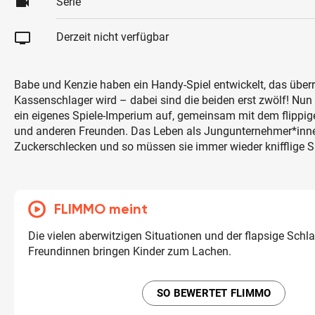
videocam
Serie
tv
Derzeit nicht verfügbar
Babe und Kenzie haben ein Handy-Spiel entwickelt, das über
Kassenschlager wird – dabei sind die beiden erst zwölf! Nu
ein eigenes Spiele-Imperium auf, gemeinsam mit dem flippi
und anderen Freunden. Das Leben als Jungunternehmer*innen
Zuckerschlecken und so müssen sie immer wieder knifflige S
FLIMMO meint
Die vielen aberwitzigen Situationen und der flapsige Sch
Freundinnen bringen Kinder zum Lachen.
SO BEWERTET FLIMMO