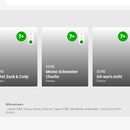
SERIE
Meine Schwester
RIE
SERIE
tel Zack & Cody
Charlie
Ich war's nicht
ney+
Disney+
Disney+
Bildnachweis
, ViacomCBS, Disney, Disney Channel, ViacomCBS. Alle Rechte vorbehalten., KiKA/bumm film
GmbH...