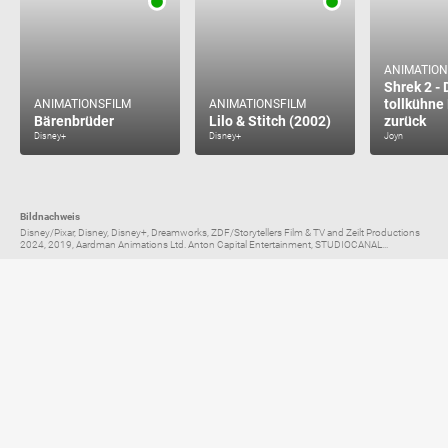
ANIMATION
Shrek 2 - 
tollkühne
ANIMATIONSFILM
ANIMATIONSFILM
Bärenbrüder
Lilo & Stitch (2002)
zurück
Disney+
Disney+
Joyn
Bildnachweis
Disney/Pixar, Disney, Disney+, Dreamworks, ZDF/Storytellers Film & TV and Zeilt Productions
2024, 2019, Aardman Animations Ltd. Anton Capital Entertainment, STUDIOCANAL...