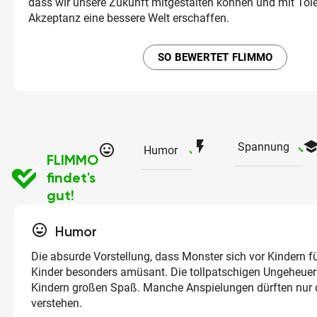
dass wir unsere Zukunft mitgestalten können und mit Tol
Akzeptanz eine bessere Welt erschaffen.
SO BEWERTET FLIMMO
flash_on
schoo
ch
Spannung
tag_faces
checked
Humor
FLIMMO
findet's
gut!
tag_faces
Humor
Die absurde Vorstellung, dass Monster sich vor Kindern fü
Kinder besonders amüsant. Die tollpatschigen Ungeheue
Kindern großen Spaß. Manche Anspielungen dürften nur d
verstehen.