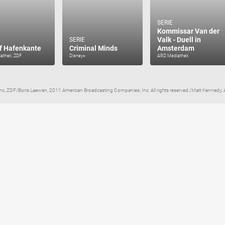
SERIE
Kommissar Van der
Valk - Duell in
SERIE
f Hafenkante
Criminal Minds
Amsterdam
athek, ZDF
Disney+
ARD Mediathek
nc, ZDF/Boris Laewen, 2011 American Broadcasting Companies, Inc. All rights reserved./Matt Kenned