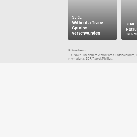
SERIE
Without a Trace -
SERIE
Spurlos
Notru
verschwunden
ZDF Medi
Bildnachweis
ZDF/Uwe Frauendorf, Warner Bros. Entertainment, I
international, ZDF/Patrick Pfeiffer...