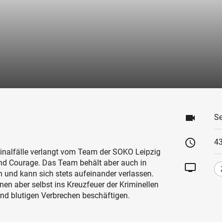
videocam
Se
schedule
43
minalfälle verlangt vom Team der SOKO Leipzig
d Courage. Das Team behält aber auch in
tv
n und kann sich stets aufeinander verlassen.
nnen aber selbst ins Kreuzfeuer der Kriminellen
nd blutigen Verbrechen beschäftigen.