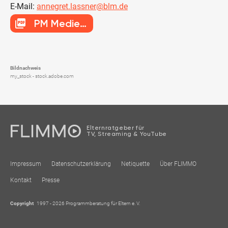
E-Mail:
annegret.lassner@blm.de
picture_as_pdf
PM Medientipps zum Schulstart
Bildnachweis
my_stock - stock.adobe.com
Elternratgeber für
TV, Streaming & YouTube
Impressum
Datenschutzerklärung
Netiquette
Über FLIMMO
Kontakt
Presse
Copyright
1997 - 2026 Programmberatung für Eltern e. V.