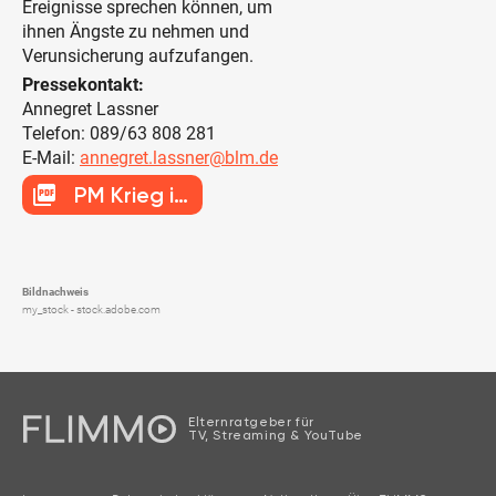
Ereignisse sprechen können, um
ihnen Ängste zu nehmen und
Verunsicherung aufzufangen.
Pressekontakt:
Annegret Lassner
Telefon: 089/63 808 281
E-Mail:
annegret.lassner@blm.de
picture_as_pdf
PM Krieg in der Ukraine
Bildnachweis
my_stock - stock.adobe.com
Elternratgeber für
TV, Streaming & YouTube