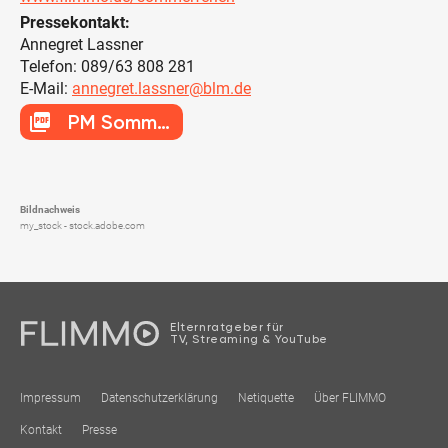
Pressekontakt:
Annegret Lassner
Telefon: 089/63 808 281
E-Mail:
annegret.lassner@blm.de
picture_as_pdf
PM Sommerferien
Bildnachweis
my_stock - stock.adobe.com
Elternratgeber für
TV, Streaming & YouTube
Impressum
Datenschutzerklärung
Netiquette
Über FLIMMO
Kontakt
Presse