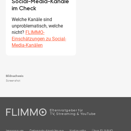
Social-Media-Kanäle
im Check
Welche Kanäle sind
unproblematisch, welche
nicht?
FLIMMO-
Einschätzungen zu Social-
Media-Kanälen
Bildnachweis
Screenshot
Elternratgeber für
TV, Streaming & YouTube
Impressum
Datenschutzerklärung
Netiquette
Über FLIMMO