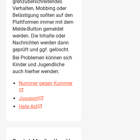
grenzüberschreitendes
Verhalten, Mobbing oder
Belästigung sollten auf den
Plattformen immer mit dem
Melde-Button gemeldet
werden. Die Inhalte oder
Nachrichten werden dann
geprüft und ggf. gelöscht.
Bei Problemen können sich
Kinder und Jugendliche
auch hierher wenden:
Nummer gegen Kummer
open_in_new
Juuuport
open_in_new
Hate Aid
open_in_new