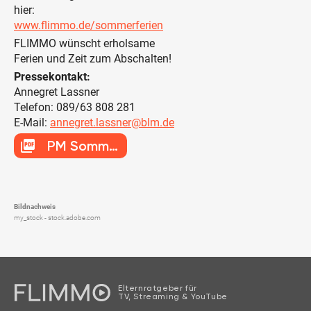
hier:
www.flimmo.de/sommerferien
FLIMMO wünscht erholsame
Ferien und Zeit zum Abschalten!
Pressekontakt:
Annegret Lassner
Telefon: 089/63 808 281
E-Mail:
annegret.lassner@blm.de
picture_as_pdf
PM Sommerferien
Bildnachweis
my_stock - stock.adobe.com
Elternratgeber für
TV, Streaming & YouTube