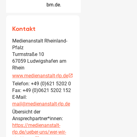
bm.de.
Kontakt
Medienanstalt Rheinland-
Pfalz
Turmstraße 10
67059 Ludwigshafen am
Rhein
www.medienanstalt-rlp.de
open_in_new
Telefon: +49 (0)621 5202 0
Fax: +49 (0)0621 5202 152
E-Mail:
mail@medienanstalt-rlp.de
Übersicht der
Ansprechpartner*innen:
https://medienanstalt-
rlp.de/ueber-uns/wer-wir-