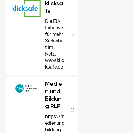
klicksa
fe
Die EU-
Initiative
für mehr
open_in_new
Sicherhei
t im
Netz.
www.klic
ksafe.de
Medie
n und
Bildun
g RLP
open_in_new
https://m
edienund
bildung-