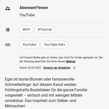
supervisor_account
Abonnent*innen
YouTube
tag
#DIY
#Tutorial
insert_link
YouTube
YouTube Kids
Auf Social Media gibt es Vieles, das nicht für Kinder geeignet ist. Bei
der Nutzung beachten Sie bitte diesen
Beitrag
.
Stand:
23.03.2022
Hinweis der Redaktion
info_outline
Egal ob bunte Blumen oder fantasievolle
Schmetterlinge: Auf diesem Kanal werden
frühlingshafte Bastelideen für die ganze Familie
vorgestellt – einfach und mit wenigen Mitteln
umsetzbar. Das inspiriert zum Selber- und
Mitmachen!