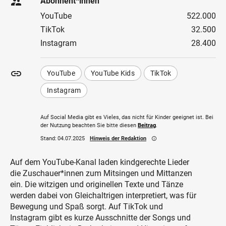
supervisor_account
Abonnent*innen
YouTube
522.000
TikTok
32.500
Instagram
28.400
insert_link
YouTube
YouTube Kids
TikTok
Instagram
Auf Social Media gibt es Vieles, das nicht für Kinder geeignet ist. Bei
der Nutzung beachten Sie bitte diesen
Beitrag
.
Stand:
04.07.2025
Hinweis der Redaktion
info_outline
Auf dem YouTube-Kanal laden kindgerechte Lieder
die Zuschauer*innen zum Mitsingen und Mittanzen
ein. Die witzigen und originellen Texte und Tänze
werden dabei von Gleichaltrigen interpretiert, was für
Bewegung und Spaß sorgt. Auf TikTok und
Instagram gibt es kurze Ausschnitte der Songs und