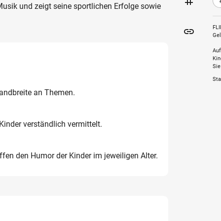
tag
Musik und zeigt seine sportlichen Erfolge sowie
FLI
insert_link
Gel
Auf
Kin
Sie
Sta
Bandbreite an Themen.
Kinder verständlich vermittelt.
effen den Humor der Kinder im jeweiligen Alter.