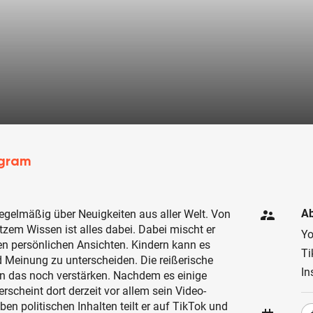
agram
supervisor_account
Ab
regelmäßig über Neuigkeiten aus aller Welt. Von
tzem Wissen ist alles dabei. Dabei mischt er
Y
en persönlichen Ansichten. Kindern kann es
Ti
 Meinung zu unterscheiden. Die reißerische
In
n das noch verstärken. Nachdem es einige
scheint dort derzeit vor allem sein Video-
en politischen Inhalten teilt er auf TikTok und