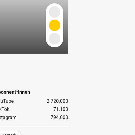
onnent*innen
ouTube
2.720.000
kTok
71.100
stagram
794.000