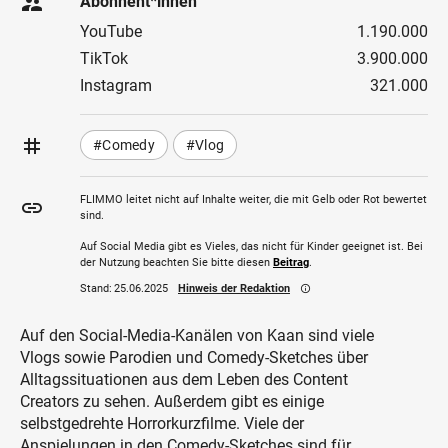
supervisor_account
Abonnent*innen
YouTube
1.190.000
TikTok
3.900.000
Instagram
321.000
tag
#Comedy
#Vlog
FLIMMO leitet nicht auf Inhalte weiter, die mit Gelb oder Rot bewertet
insert_link
sind.
Auf Social Media gibt es Vieles, das nicht für Kinder geeignet ist. Bei
der Nutzung beachten Sie bitte diesen
Beitrag
.
Stand:
25.06.2025
Hinweis der Redaktion
info_outline
Auf den Social-Media-Kanälen von Kaan sind viele
Vlogs sowie Parodien und Comedy-Sketches über
Alltagssituationen aus dem Leben des Content
Creators zu sehen. Außerdem gibt es einige
selbstgedrehte Horrorkurzfilme. Viele der
Anspielungen in den Comedy-Sketches sind für