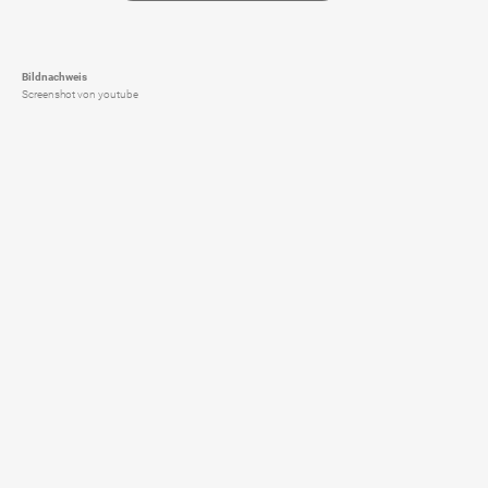
Bildnachweis
Screenshot von youtube