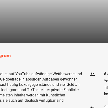
agram
supervisor_account
Ab
taltet auf YouTube aufwändige Wettbewerbe und
 Geldbeträge in absurden Aufgaben gewonnen
Y
ast häufig Luxusgegenstände und viel Geld an
Ti
Instagram und TikTok teilt er private Einblicke
In
eisten Inhalte werden mit Künstlicher
ss sie auch auf deutsch verfügbar sind.