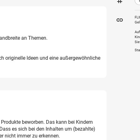
tag
FLI
insert_link
Gel
Auf
Bandbreite an Themen.
Kin
Sie
Sta
ch originelle Ideen und eine außergewöhnliche
 Produkte beworben. Das kann bei Kindern
ss es sich bei den Inhalten um (bezahlte)
der nicht immer zu erkennen.