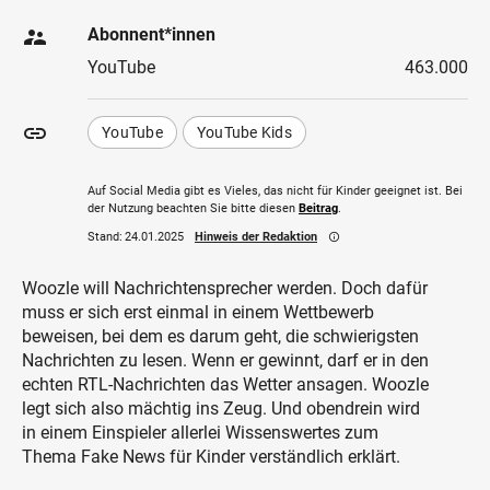
supervisor_account
Abonnent*innen
YouTube
463.000
insert_link
YouTube
YouTube Kids
Auf Social Media gibt es Vieles, das nicht für Kinder geeignet ist. Bei
der Nutzung beachten Sie bitte diesen
Beitrag
.
Stand:
24.01.2025
Hinweis der Redaktion
info_outline
Woozle will Nachrichtensprecher werden. Doch dafür
muss er sich erst einmal in einem Wettbewerb
beweisen, bei dem es darum geht, die schwierigsten
Nachrichten zu lesen. Wenn er gewinnt, darf er in den
echten RTL-Nachrichten das Wetter ansagen. Woozle
legt sich also mächtig ins Zeug. Und obendrein wird
in einem Einspieler allerlei Wissenswertes zum
Thema Fake News für Kinder verständlich erklärt.