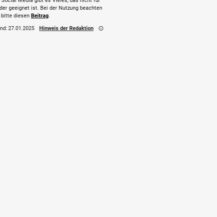
 Social Media gibt es Vieles, das nicht für
der geeignet ist. Bei der Nutzung beachten
 bitte diesen
Beitrag
.
nd:
27.01.2025
Hinweis der Redaktion
info_outline