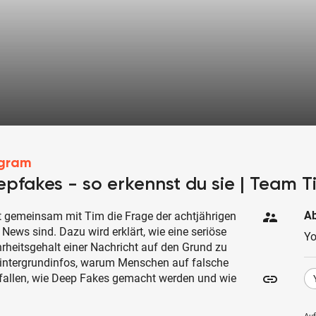
agram
pfakes - so erkennst du sie | Team T
supervisor_account
Ab
 gemeinsam mit Tim die Frage der achtjährigen
News sind. Dazu wird erklärt, wie eine seriöse
Y
rheitsgehalt einer Nachricht auf den Grund zu
Hintergrundinfos, warum Menschen auf falsche
insert_link
nfallen, wie Deep Fakes gemacht werden und wie