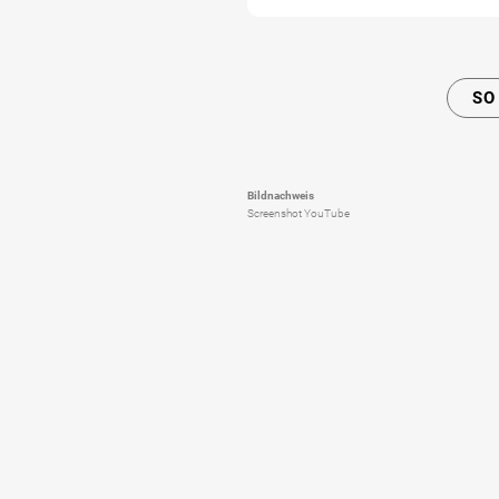
SO
Bildnachweis
Screenshot YouTube