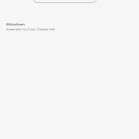
Bildnachweis
Screenshot YouTube / Checker Welt