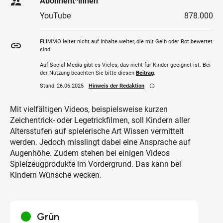
supervisor_account
Abonnent*innen
YouTube
878.000
FLIMMO leitet nicht auf Inhalte weiter, die mit Gelb oder Rot bewertet
insert_link
sind.
Auf Social Media gibt es Vieles, das nicht für Kinder geeignet ist. Bei
der Nutzung beachten Sie bitte diesen
Beitrag
.
Stand:
26.06.2025
Hinweis der Redaktion
info_outline
Mit vielfältigen Videos, beispielsweise kurzen
Zeichentrick- oder Legetrickfilmen, soll Kindern aller
Altersstufen auf spielerische Art Wissen vermittelt
werden. Jedoch misslingt dabei eine Ansprache auf
Augenhöhe. Zudem stehen bei einigen Videos
Spielzeugprodukte im Vordergrund. Das kann bei
Kindern Wünsche wecken.
circle
Grün