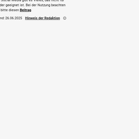
 Social Media gibt es Vieles, das nicht für
der geeignet ist. Bei der Nutzung beachten
 bitte diesen
Beitrag
.
nd:
26.06.2025
Hinweis der Redaktion
info_outline