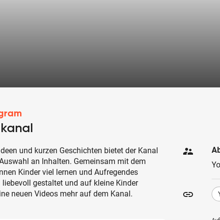
agram
rkanal
supervisor_account
Ab
lideen und kurzen Geschichten bietet der Kanal
ge Auswahl an Inhalten. Gemeinsam mit dem
Y
nen Kinder viel lernen und Aufregendes
 liebevoll gestaltet und auf kleine Kinder
insert_link
eine neuen Videos mehr auf dem Kanal.