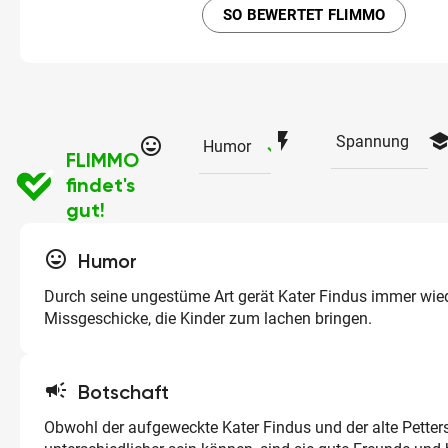
SO BEWERTET FLIMMO
flash_on
schoo
Spannung
tag_faces
checked
Humor
FLIMMO
findet's
gut!
tag_faces
Humor
Durch seine ungestüme Art gerät Kater Findus immer wied
Missgeschicke, die Kinder zum lachen bringen.
campaign
Botschaft
Obwohl der aufgeweckte Kater Findus und der alte Petter