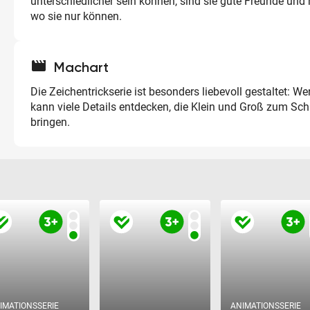
unterschiedlicher sein können, sind sie gute Freunde und 
wo sie nur können.
movie
Machart
Die Zeichentrickserie ist besonders liebevoll gestaltet: We
kann viele Details entdecken, die Klein und Groß zum S
bringen.
IMATIONSSERIE
ANIMATIONSSERIE