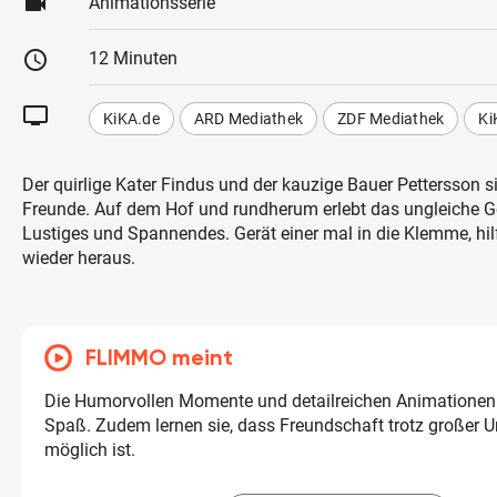
videocam
Animationsserie
schedule
12 Minuten
tv
KiKA.de
ARD Mediathek
ZDF Mediathek
Ki
Der quirlige Kater Findus und der kauzige Bauer Pettersson s
Freunde. Auf dem Hof und rundherum erlebt das ungleiche G
Lustiges und Spannendes. Gerät einer mal in die Klemme, hil
wieder heraus.
FLIMMO meint
Die Humorvollen Momente und detailreichen Animatione
Spaß. Zudem lernen sie, dass Freundschaft trotz großer U
möglich ist.