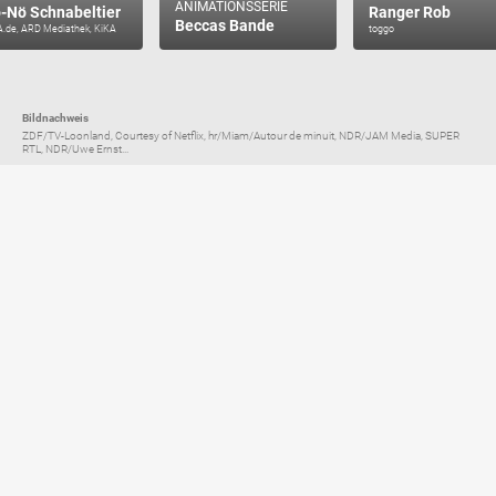
ANIMATIONSSERIE
-Nö Schnabeltier
Ranger Rob
Beccas Bande
A.de, ARD Mediathek, KiKA
toggo
Bildnachweis
ZDF/TV-Loonland, Courtesy of Netflix, hr/Miam/Autour de minuit, NDR/JAM Media, SUPER
RTL, NDR/Uwe Ernst...