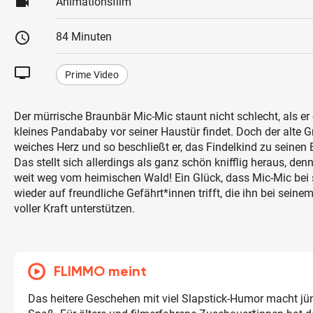
videocam
Animationsfilm
schedule
84 Minuten
tv
Prime Video
Der mürrische Braunbär Mic-Mic staunt nicht schlecht, als er
kleines Pandababy vor seiner Haustür findet. Doch der alte G
weiches Herz und so beschließt er, das Findelkind zu seinen E
Das stellt sich allerdings als ganz schön knifflig heraus, de
weit weg vom heimischen Wald! Ein Glück, dass Mic-Mic bei 
wieder auf freundliche Gefährt*innen trifft, die ihn bei seine
voller Kraft unterstützen.
FLIMMO meint
Das heitere Geschehen mit viel Slapstick-Humor macht jü