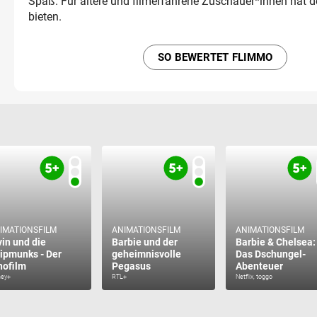
Spaß. Für ältere und filmerfahrene Zuschauer*innen hat d
bieten.
SO BEWERTET FLIMMO
IMATIONSFILM
ANIMATIONSFILM
ANIMATIONSFILM
vin und die
Barbie und der
Barbie & Chelsea:
ipmunks - Der
geheimnisvolle
Das Dschungel-
nofilm
Pegasus
Abenteuer
ney+
RTL+
Netflix, toggo