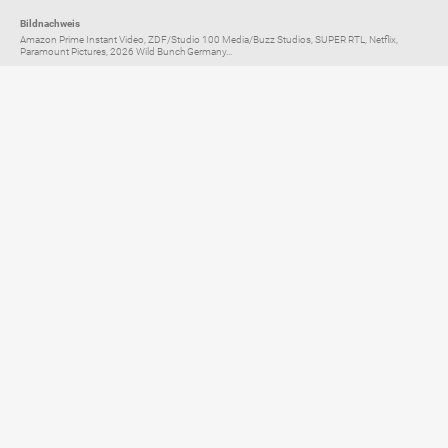
Bildnachweis
Amazon Prime Instant Video, ZDF/Studio 100 Media/Buzz Studios, SUPER RTL, Netflix,
Paramount Pictures, 2026 Wild Bunch Germany...
Elternratgeber für
TV, Streaming & YouTube