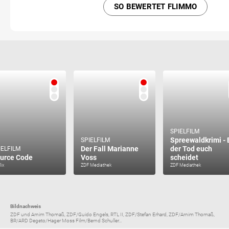
SO BEWERTET FLIMMO
SPIELFILM
Spreewaldkrimi - 
SPIELFILM
Der Fall Marianne
der Tod euch
IELFILM
urce Code
Voss
scheidet
lix
ZDF Mediathek
ZDF Mediathek
Bildnachweis
ZDF und Arnim Thomaß, ZDF/Guido Engels, RTL II, ZDF/Stefan Erhard, ZDF/Arnim Thomaß,
BR/ARD Degeto/Hager Moss Film/Bernd Schuller...