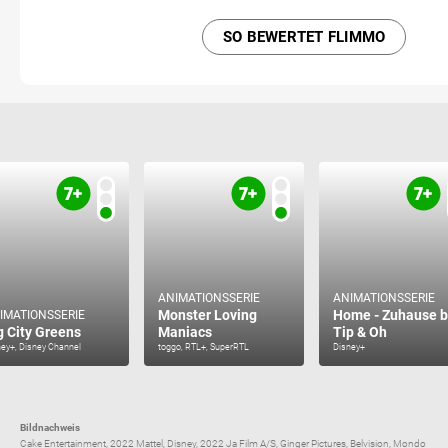
SO BEWERTET FLIMMO
ANIMATIONSSERIE
ANIMATIONSSERIE
Monster Loving
Home - Zuhause b
IMATIONSSERIE
g City Greens
Maniacs
Tip & Oh
ney+, Disney Channel
toggo, RTL+, SuperRTL
Disney+
Bildnachweis
Cake Entertainment, 2022 Mattel, Disney, 2022 Ja Film A/S, Ginger Pictures, Belvision, Mondo