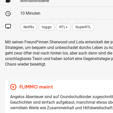
videocam
Animationsserie
schedule
10 Minuten
tv
Netflix
toggo
RTL+
SuperRTL
Mit seinen Freund*innen Sherwood und Lola entwickelt der pf
Strategien, um bequem und unbeschadet durchs Leben zu 
geht zwar öfter mal nach hinten los, aber auch dann sind die 
unschlagbares Team und haben sofort eine Gegenstrategie pa
Chaos wieder beseitigt.
FLIMMO meint
Angelos Abenteuer sind auf Grundschulkinder zugeschnitt
Geschichten sind einfach aufgebaut, manchmal etwas üb
vermitteln Werte wie Zusammenhalt und Hilfsbereitschaft