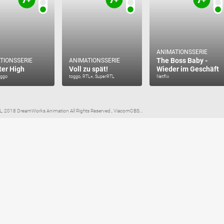
ANIMATIONSSERIE
The Boss Baby -
TIONSSERIE
ANIMATIONSSERIE
er High
Voll zu spät!
Wieder im Geschäft
toggo
toggo, RTL+, SuperRTL
Netflix
L, 2018 DreamWorks Animation All Rights Reserved., ViacomCBS...