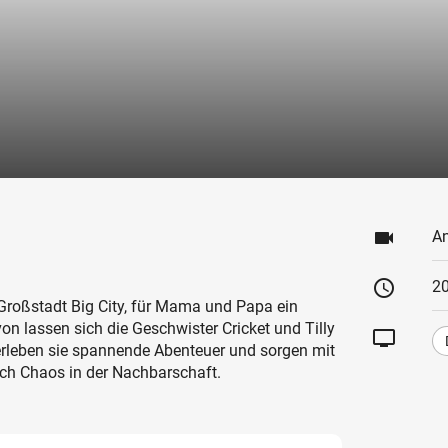
videocam
An
schedule
20
r Großstadt Big City, für Mama und Papa ein
on lassen sich die Geschwister Cricket und Tilly
tv
rleben sie spannende Abenteuer und sorgen mit
nch Chaos in der Nachbarschaft.