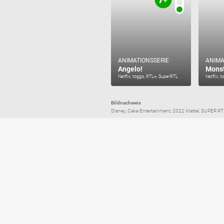
ANIMATIONSSERIE
ANIMA
Angelo!
Monst
Netflix, toggo, RTL+, SuperRTL
Netflix, 
Bildnachweis
Disney, Cake Entertainment, 2022 Mattel, SUPER RT