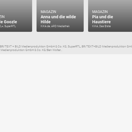
MAGAZIN
MAGAZIN
Anna und die wilde
Pia und die
ZIN
e Goozle
Hilde
Haustiere
TL+, SuperRTL
KiKA.de, ARD Mediathek
KiKA, Das Erste
R/TEXT + BILD Medienproduktion GmbH & Co. KG, SuperRTL, BR/TEXT+BILD Medienproduktion GmbH 
Medienproduktion GmbH & Co. KG/Ben Wolter...