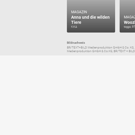
MAGAZIN
Anna und die wilden
MAGA
Tiere
Woozl
KiKA
toggo, R
Bildnachweis
BR/TEXT+BILD Medienproduktion GmbH & Co. KG, B
Medienproduktion GmbH & Co.KG, BR/TEXT + BILD 