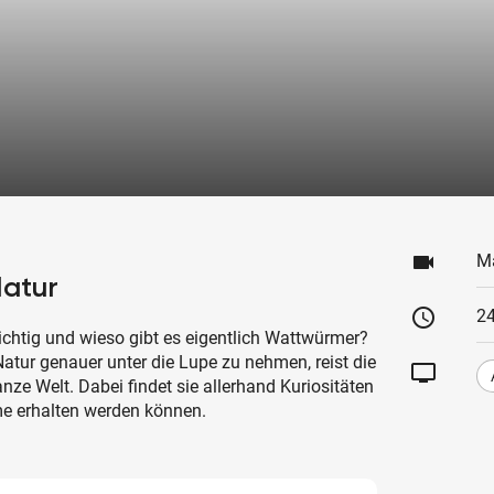
videocam
M
Natur
schedule
24
htig und wieso gibt es eigentlich Wattwürmer?
Natur genauer unter die Lupe zu nehmen, reist die
tv
anze Welt. Dabei findet sie allerhand Kuriositäten
me erhalten werden können.