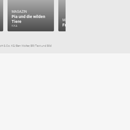
MAGAZIN
Pia und die wilden
MAGAZIN
MAGAZIN
Tiere
Checker 
Frag Anna!
KiKA
KiKA, Das Ers
& Co. KG/Ben Wolter, BR/Text und Bild