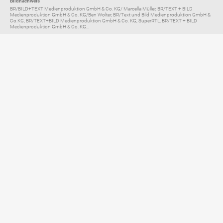
Bildnachweis
BR/BILD+TEXT Medienproduktion GmbH & Co. KG/ Marcella Müller, BR/TEXT + BILD
Medienproduktion GmbH & Co. KG/Ben Wolter, BR/Text und Bild Medienproduktion GmbH &
Co.KG, BR/TEXT+BILD Medienproduktion GmbH & Co. KG, SuperRTL, BR/TEXT + BILD
Medienproduktion GmbH & Co. KG...
Elternratgeber für
TV, Streaming & YouTube