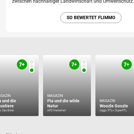
zwischen nachhaltiger Landwirtschaft und Umweltschutz.
SO BEWERTET FLIMMO
GAZIN
MAGAZIN
a und die
Pia und die wilde
MAGAZIN
ustiere
Natur
Woozle Goozle
, Das Erste
ARD Mediathek
toggo, RTL+, SuperRTL