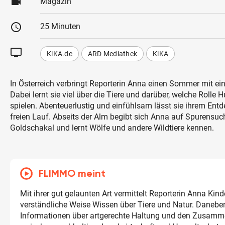
videocam
Magazin
schedule
25 Minuten
tv
KiKA.de
ARD Mediathek
KiKA
In Österreich verbringt Reporterin Anna einen Sommer mit ei
Dabei lernt sie viel über die Tiere und darüber, welche Rolle 
spielen. Abenteuerlustig und einfühlsam lässt sie ihrem En
freien Lauf. Abseits der Alm begibt sich Anna auf Spurensu
Goldschakal und lernt Wölfe und andere Wildtiere kennen.
FLIMMO meint
Mit ihrer gut gelaunten Art vermittelt Reporterin Anna Kind
verständliche Weise Wissen über Tiere und Natur. Daneben
Informationen über artgerechte Haltung und den Zusam