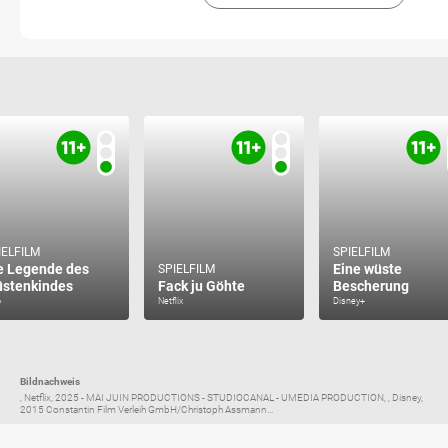
IELFILM
SPIELFILM
e Legende des
Eine wüste
SPIELFILM
stenkindes
Fack ju Göhte
Bescherung
o
Netflix
Disney+
Bildnachweis
, Netflix, 2025 - MAI JUIN PRODUCTIONS - STUDIOCANAL - UMEDIA PRODUCTION, , Disney,
2015 Constantin Film Verleih GmbH/Christoph Assmann...