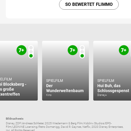
SO BEWERTET FLIMMO
IELFILM
SPIELFILM
SPIELFILM
bi Blocksberg -
Der
Hui Buh, das
s große
Wunderweltenbaum
Schlossgespenst
xentreffen
Kino
Disney+
Bildnachweis
Disney, ZDF/Andreas Schlieter, 2025 Wiedemann & Berg Film/Kiddinx Studios/EPO-
Film/LEONINE Licensing/Petro Domenigg, David R. Gaynes, Netflix, 2020 Disney Enterprises,
Inc. All Rights Reserved....