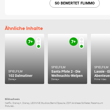
SO BEWERTET FLIMMO
Ähnliche Inhalte
SPIELFILM
SPIELFILM
Santa Pfote 2 - Die
Lassie - E
SPIELFILM
102 Dalmatiner
Weihnachts-Welpen
Abenteue
Disney+
Disney+
Prime Video
Bildnachweis
Netflix, Disney+, Disney, LEONINE Studios/Bernd Spauke, ZDF/Andreas Schlieter, Paramount
Pictures...