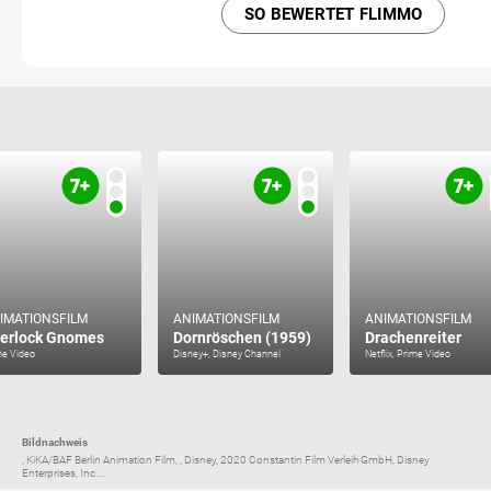
SO BEWERTET FLIMMO
IMATIONSFILM
ANIMATIONSFILM
ANIMATIONSFILM
erlock Gnomes
Dornröschen (1959)
Drachenreiter
me Video
Disney+, Disney Channel
Netflix, Prime Video
Bildnachweis
, KiKA/BAF Berlin Animation Film, , Disney, 2020 Constantin Film Verleih GmbH, Disney
Enterprises, Inc....