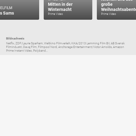
Mitten in der
große
IELFILM
Winternacht
s Sams
Prime Video
Prime Video
Bildnachweis
Netflix, ZDF/Laurie Sparham, Weltkino Filmverleih, KiKA/2013 Lemming Film BV, AB Svensk
Filmindustri, Davaj Film, Filmpool Nord, Anchorage Entertainment/Victor Arnolds, Amazon
Prime Instant Video, Polyband...