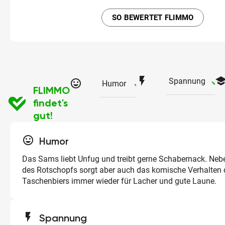
SO BEWERTET FLIMMO
flash_on
schoo
ch
Spannung
tag_faces
checked
Humor
FLIMMO
findet's
gut!
tag_faces
Humor
Das Sams liebt Unfug und treibt gerne Schabernack. Neb
des Rotschopfs sorgt aber auch das komische Verhalten 
Taschenbiers immer wieder für Lacher und gute Laune.
flash_on
Spannung