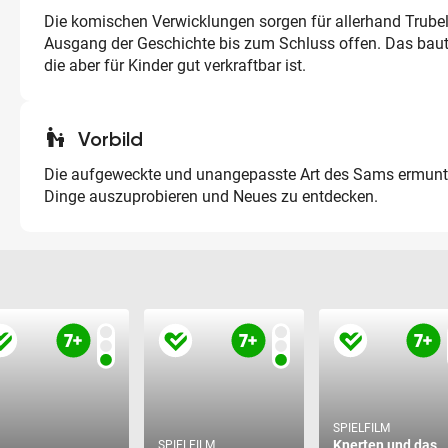
Die komischen Verwicklungen sorgen für allerhand Trube
Ausgang der Geschichte bis zum Schluss offen. Das bau
die aber für Kinder gut verkraftbar ist.
escalator_warning
Vorbild
Die aufgeweckte und unangepasste Art des Sams ermunte
Dinge auszuprobieren und Neues zu entdecken.
SPIELFILM
Knerten und das
SPIELFILM