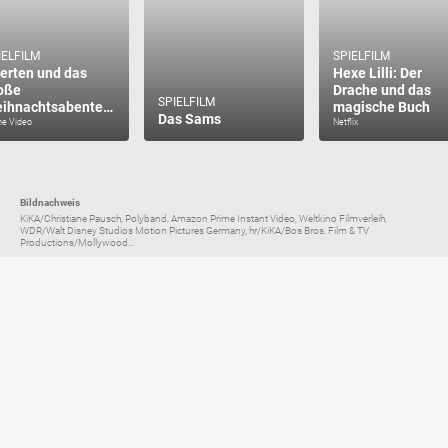
IELFILM
SPIELFILM
erten und das
Hexe Lilli: Der
oße
Drache und das
SPIELFILM
Weihnachtsabenteuer
magische Buch
Das Sams
me Video
Netflix
Bildnachweis
KiKA/Christiane Pausch, Polyband, Amazon Prime Instant Video, Weltkino Filmverleih,
WDR/Walt Disney Studios Motion Pictures Germany, hr/KiKA/Bos Bros. Film & TV
Productions/Mollywood...