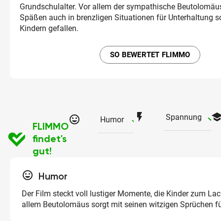
Grundschulalter. Vor allem der sympathische Beutolomäus
Späßen auch in brenzligen Situationen für Unterhaltung so
Kindern gefallen.
SO BEWERTET FLIMMO
flash_on
schoo
ch
Spannung
tag_faces
checked
Humor
FLIMMO
findet's
gut!
tag_faces
Humor
Der Film steckt voll lustiger Momente, die Kinder zum La
allem Beutolomäus sorgt mit seinen witzigen Sprüchen fü