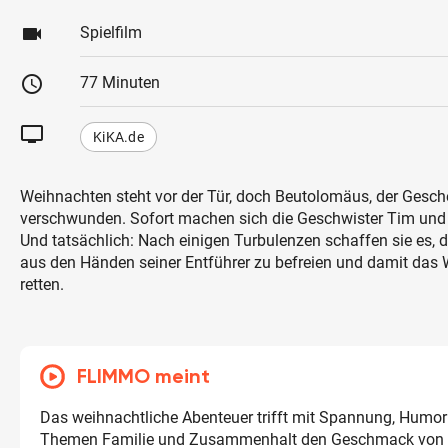
videocam
Spielfilm
schedule
77 Minuten
tv
KiKA.de
Weihnachten steht vor der Tür, doch Beutolomäus, der Gesch
verschwunden. Sofort machen sich die Geschwister Tim und L
Und tatsächlich: Nach einigen Turbulenzen schaffen sie es,
aus den Händen seiner Entführer zu befreien und damit das 
retten.
FLIMMO meint
Das weihnachtliche Abenteuer trifft mit Spannung, Humo
Themen Familie und Zusammenhalt den Geschmack von 