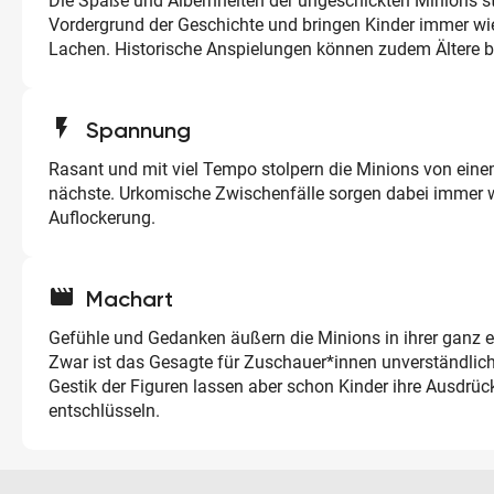
Die Späße und Albernheiten der ungeschickten Minions s
Vordergrund der Geschichte und bringen Kinder immer w
Lachen. Historische Anspielungen können zudem Ältere b
flash_on
Spannung
Rasant und mit viel Tempo stolpern die Minions von eine
nächste. Urkomische Zwischenfälle sorgen dabei immer w
Auflockerung.
movie
Machart
Gefühle und Gedanken äußern die Minions in ihrer ganz 
Zwar ist das Gesagte für Zuschauer*innen unverständlic
Gestik der Figuren lassen aber schon Kinder ihre Ausdrüc
entschlüsseln.