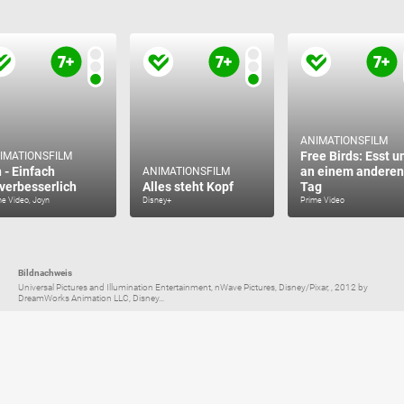
ANIMATIONSFILM
Free Birds: Esst u
IMATIONSFILM
h - Einfach
an einem anderen
ANIMATIONSFILM
verbesserlich
Alles steht Kopf
Tag
e Video, Joyn
Disney+
Prime Video
Bildnachweis
Universal Pictures and Illumination Entertainment, nWave Pictures, Disney/Pixar, , 2012 by
DreamWorks Animation LLC, Disney...