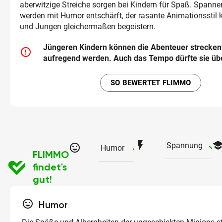
aberwitzige Streiche sorgen bei Kindern für Spaß. Spann
werden mit Humor entschärft, der rasante Animationssti
und Jungen gleichermaßen begeistern.
Jüngeren Kindern können die Abenteuer strecken
error_outline
aufregend werden. Auch das Tempo dürfte sie üb
SO BEWERTET FLIMMO
flash_on
schoo
ch
Spannung
tag_faces
checked
Humor
FLIMMO
findet's
gut!
tag_faces
Humor