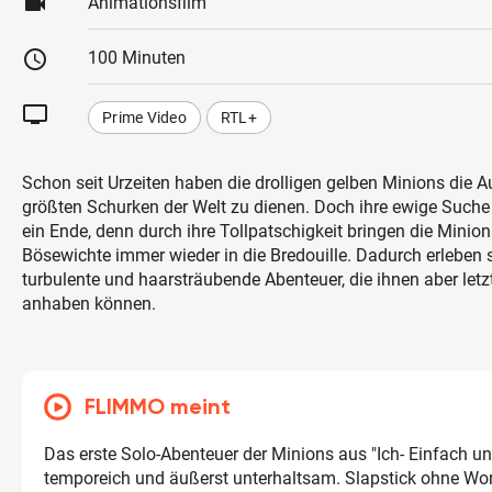
videocam
Animationsfilm
schedule
100 Minuten
tv
Prime Video
RTL+
Schon seit Urzeiten haben die drolligen gelben Minions die 
größten Schurken der Welt zu dienen. Doch ihre ewige Suche f
ein Ende, denn durch ihre Tollpatschigkeit bringen die Minio
Bösewichte immer wieder in die Bredouille. Dadurch erleben 
turbulente und haarsträubende Abenteuer, die ihnen aber letzt
anhaben können.
FLIMMO meint
Das erste Solo-Abenteuer der Minions aus "Ich- Einfach unv
temporeich und äußerst unterhaltsam. Slapstick ohne Wo