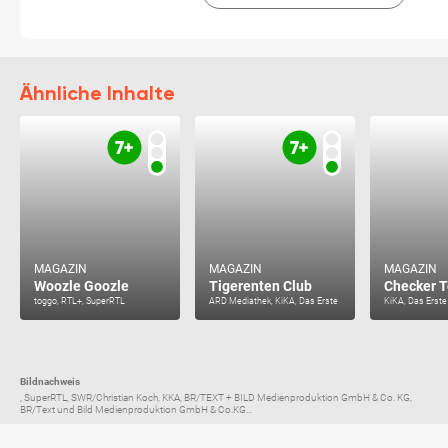
Ähnliche Inhalte
MAGAZIN
MAGAZIN
MAGAZIN
Woozle Goozle
Tigerenten Club
Checker T
toggo, RTL+, SuperRTL
ARD Mediathek, KiKA, Das Erste
KiKA, Das Erste
Bildnachweis
, SuperRTL, SWR/Christian Koch, KKA, BR/TEXT + BILD Medienproduktion GmbH & Co. KG,
BR/Text und Bild Medienproduktion GmbH & Co.KG...