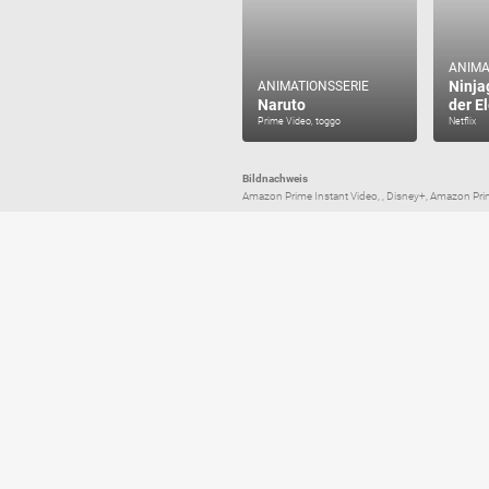
ANIMA
Ninja
ANIMATIONSSERIE
Naruto
der E
Prime Video, toggo
Netflix
Bildnachweis
Amazon Prime Instant Video, , Disney+, Amazon Pri