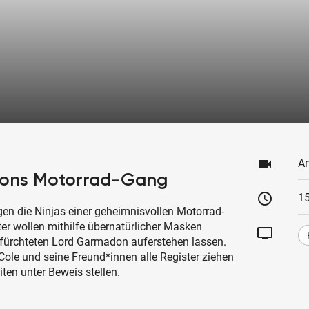
videocam
An
dons Motorrad-Gang
schedule
15
en die Ninjas einer geheimnisvollen Motorrad-
r wollen mithilfe übernatürlicher Masken
tv
efürchteten Lord Garmadon auferstehen lassen.
ole und seine Freund*innen alle Register ziehen
ten unter Beweis stellen.