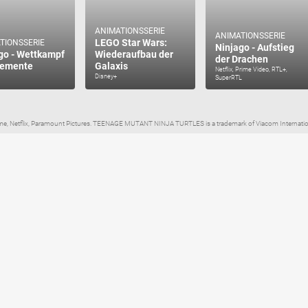
ANIMATIONSSERIE
ANIMATIONSSERIE
LEGO Star Wars:
TIONSSERIE
Ninjago - Aufstieg
go - Wettkampf
Wiederaufbau der
der Drachen
lemente
Galaxis
Netflix, Prime Video, RTL+,
Disney+
SuperRTL
me, Netflix, Paramount Pictures. TEENAGE MUTANT NINJA TURTLES is a trademark of Viacom Internationa