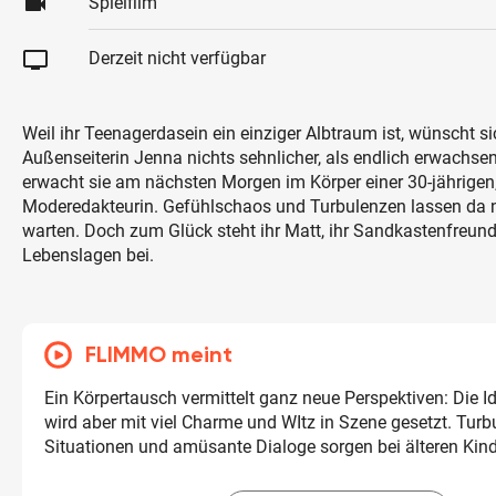
videocam
Spielfilm
tv
Derzeit nicht verfügbar
Weil ihr Teenagerdasein ein einziger Albtraum ist, wünscht si
Außenseiterin Jenna nichts sehnlicher, als endlich erwachse
erwacht sie am nächsten Morgen im Körper einer 30-jährigen,
Moderedakteurin. Gefühlschaos und Turbulenzen lassen da n
warten. Doch zum Glück steht ihr Matt, ihr Sandkastenfreund,
Lebenslagen bei.
FLIMMO meint
Ein Körpertausch vermittelt ganz neue Perspektiven: Die Ide
wird aber mit viel Charme und WItz in Szene gesetzt. Turb
Situationen und amüsante Dialoge sorgen bei älteren Kind