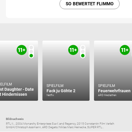
SO BEWERTET FLIMMO
IELFILM
SPIELFILM
SPIELFILM
rst Daughter - Date
Fack ju Göhte 2
Feuerwehrfrauen
t Hindernissen
Netflix
ARD Mediathek
Bildnachweis
RTL II, , 2004 Monarchy Enterprises S.a.r.l. and Regency, 2015 Constantin Film Verleih
GmbH/Christoph Assmann, ARD Degeto/Niklas Marc Heinecke, SUPER RTL...