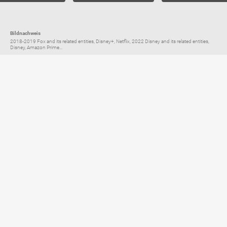
Bildnachweis
2018-2019 Fox and its related entities, Disney+, Netflix, 2022 Disney and its related entities,
Disney, Amazon Prime...