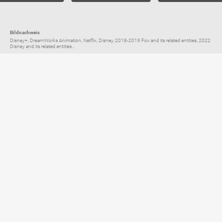
Bildnachweis
Disney+, DreamWorks Animation, Netflix, Disney, 2018-2019 Fox and its related entities, 2022
Disney and its related entities...