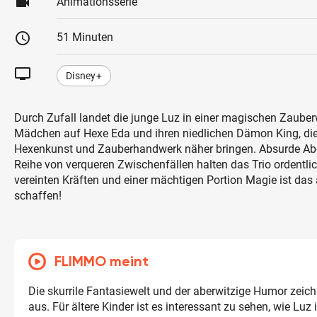
videocam
Animationsserie
schedule
51 Minuten
tv
Disney+
Durch Zufall landet die junge Luz in einer magischen Zauberwe
Mädchen auf Hexe Eda und ihren niedlichen Dämon King, die
Hexenkunst und Zauberhandwerk näher bringen. Absurde Ab
Reihe von verqueren Zwischenfällen halten das Trio ordentlic
vereinten Kräften und einer mächtigen Portion Magie ist das 
schaffen!
FLIMMO meint
Die skurrile Fantasiewelt und der aberwitzige Humor zeich
aus. Für ältere Kinder ist es interessant zu sehen, wie Luz