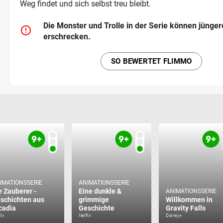
Weg findet und sich selbst treu bleibt.
Die Monster und Trolle in der Serie können jünger
error_outline
erschrecken.
SO BEWERTET FLIMMO
IMATIONSSERIE
ANIMATIONSSERIE
e Zauberer -
Eine dunkle &
ANIMATIONSSERIE
schichten aus
grimmige
Willkommen in
cadia
Geschichte
Gravity Falls
lix
Netflix
Disney+