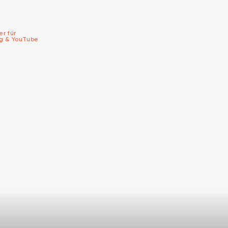
er für
ng & YouTube