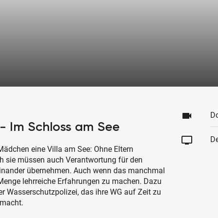
videocam
D
 Im Schloss am See
tv
De
Mädchen eine Villa am See: Ohne Eltern
och sie müssen auch Verantwortung für den
reinander übernehmen. Auch wenn das manchmal
e Menge lehrreiche Erfahrungen zu machen. Dazu
er Wasserschutzpolizei, das ihre WG auf Zeit zu
 macht.