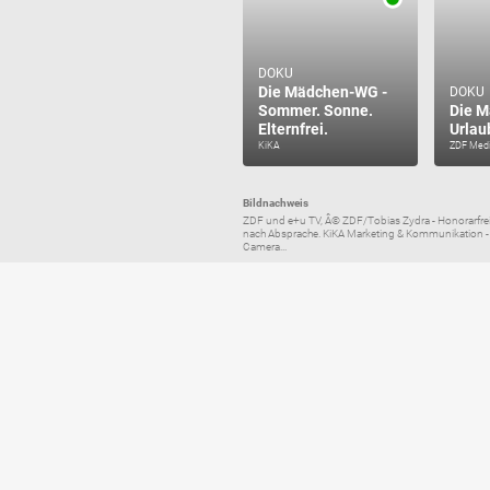
DOKU
Die Mädchen-WG -
DOKU
Sommer. Sonne.
Die M
Elternfrei.
Urlau
KiKA
ZDF Medi
Bildnachweis
ZDF und e+u TV, Â© ZDF/Tobias Zydra - Honorarfr
nach Absprache. KiKA Marketing & Kommunikation -
Camera...