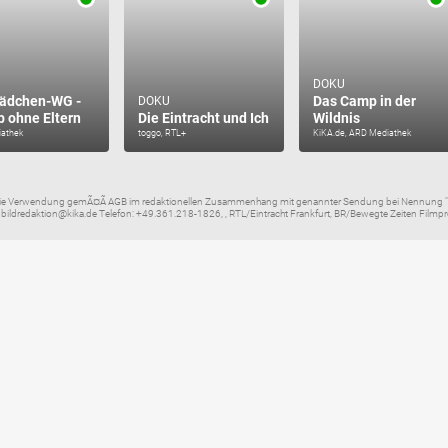
DOKU
ädchen-WG -
Das Camp in der
DOKU
b ohne Eltern
Die Eintracht und Ich
Wildnis
athek
toggo, RTL+
KiKA.de, ARD Mediathek
eie Verwendung gemÃ¤Ã AGB im redaktionellen Zusammenhang mit genannter Sendung bei Nennung "B
 bildredaktion@kika.de Telefon: +49.361.218-1826, , RTL/Eintracht Frankfurt, BR/Bewegte Zeiten Fi