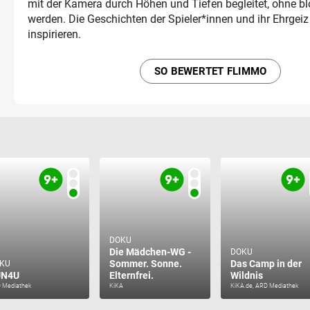
mit der Kamera durch Höhen und Tiefen begleitet, ohne bl
werden. Die Geschichten der Spieler*innen und ihr Ehrgei
inspirieren.
SO BEWERTET FLIMMO
DOKU
Die Mädchen-WG -
DOKU
Sommer. Sonne.
Das Camp in der
KU
UN4U
Elternfrei.
Wildnis
 Mediathek
KiKA
KiKA.de, ARD Mediathek