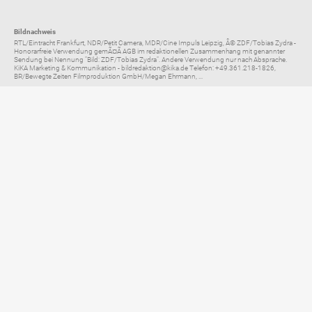
Bildnachweis
RTL/Eintracht Frankfurt, NDR/Petit Camera, MDR/Cine Impuls Leipzig, Â© ZDF/Tobias Zydra -
Honorarfreie Verwendung gemÃ¤Ã AGB im redaktionellen Zusammenhang mit genannter
Sendung bei Nennung "Bild: ZDF/Tobias Zydra". Andere Verwendung nur nach Absprache.
KiKA Marketing & Kommunikation - bildredaktion@kika.de Telefon: +49.361.218-1826,
BR/Bewegte Zeiten Filmproduktion GmbH/Megan Ehrmann, ...